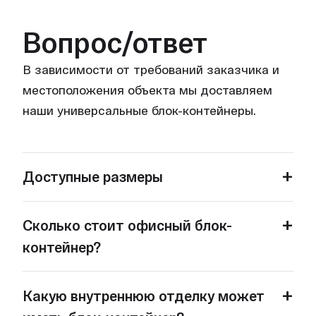
Вопрос/ответ
В зависимости от требований заказчика и
местоположения объекта мы доставляем
наши универсальные блок-контейнеры.
+
Доступные размеры
В зависимости от требований заказчика и
+
Сколько стоит офисный блок-
местоположения объекта мы доставляем
контейнер?
наши универсальные блок-контейнеры в
собранном или в разобранном виде в
В зависимости от требований заказчика и
+
транспортном пакете Transpack® для
Какую внутреннюю отделку может
местоположения объекта мы доставляем
окончательной сборки на месте.